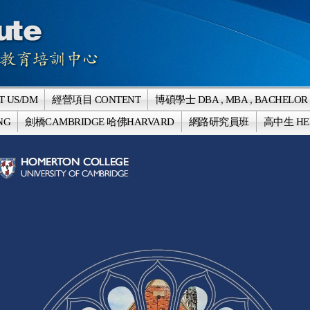
 US/DM
經營項目 CONTENT
博碩學士 DBA , MBA , BACHELOR
NG
劍橋CAMBRIDGE 哈佛HARVARD
網路研究員班
高中生 HE